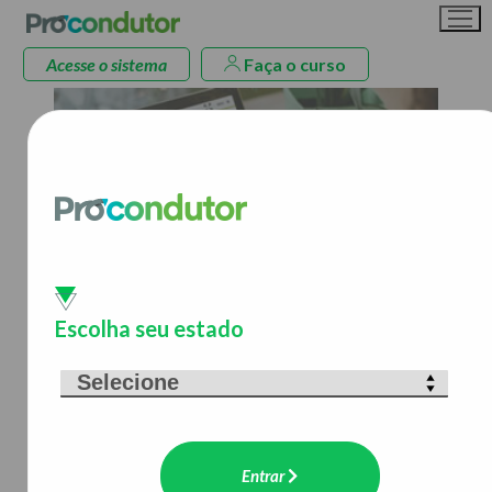
Acesse o sistema
Faça o curso
A Procondutor é especialista
em educação digital
para o trânsito
Escolha seu estado
e produz conteúdo para formação,
capacitação, reciclagem e
aprimoramento de motoristas.
Entrar