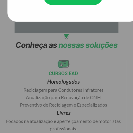
Conheça as
nossas soluções
CURSOS EAD
Homologados
Reciclagem para Condutores Infratores
Atualização para Renovação de CNH
Preventivo de Reciclagem e Especializados
Livres
Focados na atualização e aperfeiçoamento de motoristas
profissionais.