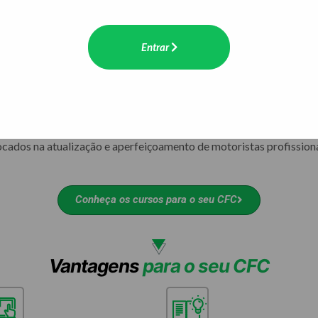
URSOS EAD
Entrar
omologados
eciclagem para Condutores Infratores
tualização para Renovação de CNH
reventivo de Reciclagem e Especializados
ivres
ocados na atualização e aperfeiçoamento de motoristas profissiona
Conheça os cursos para o seu CFC
Vantagens
para o seu CFC