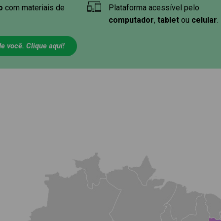
no
com materiais de
Plataforma acessível pelo
computador
,
tablet
ou
celular
.
e você. Clique aqui!