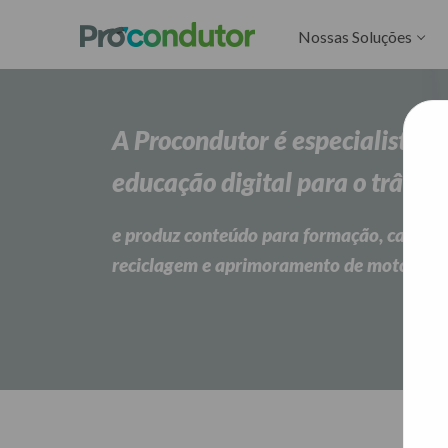
Nossas Soluções
A Procondutor é especialista 
educação digital para o trânsit
e produz conteúdo para formação, capacit
reciclagem e aprimoramento de motorist