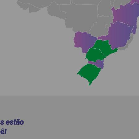
es estão
ê!​