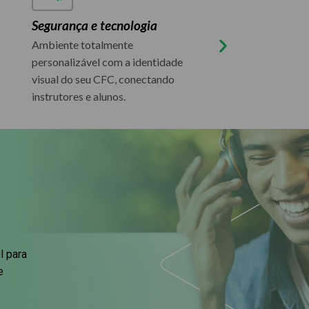
Segurança e tecnologia
Plataforma própr
Ambiente totalmente
Sistemas integrados
personalizável com a identidade
de trânsito, prevenin
visual do seu CFC, conectando
reduzindo riscos por
instrutores e alunos.
criptografia, biometr
reconhecimento facia
l para
e