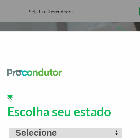
Seja Um Revendedor
em
o
ação,
as.
Escolha seu estado
Conheça as
nossas soluções