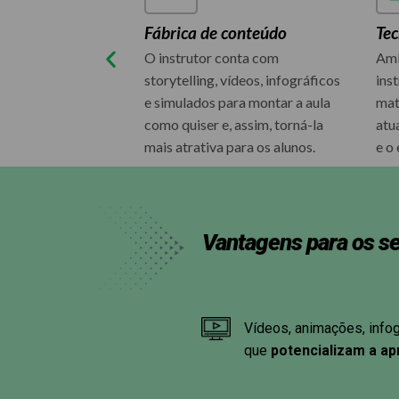
disciplinar
Fábrica de conteúdo
Tec
 especialistas em
O instrutor conta com
Amb
ânsito, direito,
storytelling, vídeos, infográficos
ins
úde e tecnologia
e simulados para montar a aula
mat
como quiser e, assim, torná-la
atu
mais atrativa para os alunos.
e o
Vantagens para os s
Vídeos, animações, info
que
potencializam a a