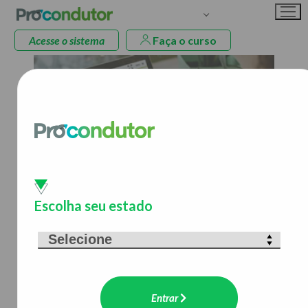
Acesse o sistema
Faça o curso
A Procondutor é especialista
em educação digital
para o trânsito
Escolha seu estado
e produz conteúdo para formação,
capacitação, reciclagem e
aprimoramento de motoristas.
Entrar