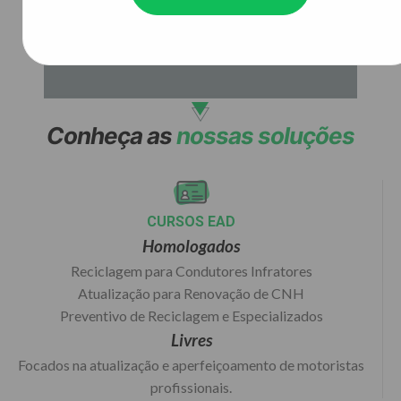
Conheça as
nossas soluções
CURSOS EAD
Homologados
Reciclagem para Condutores Infratores
Atualização para Renovação de CNH
Preventivo de Reciclagem e Especializados
Livres
Focados na atualização e aperfeiçoamento de motoristas
profissionais.