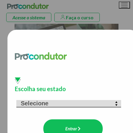
Acesse o sistema
Faça o curso
A Procondutor é especialista
em educação digital
para o trânsito
Escolha seu estado
e produz conteúdo para formação,
capacitação, reciclagem e
aprimoramento de motoristas.
Entrar