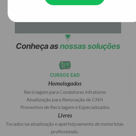
Conheça as
nossas soluções
CURSOS EAD
Homologados
Reciclagem para Condutores Infratores
Atualização para Renovação de CNH
Preventivo de Reciclagem e Especializados
Livres
Focados na atualização e aperfeiçoamento de motoristas
profissionais.